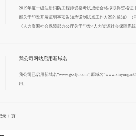
4
2019年度一级注册消防工程师资格考试成绩合格拟取得资格证书人员公示
部关于印发开展证明事项告知承诺制试点工作方案的通知》（司发
《人力资源社会保障部办公厅关于印发<人力资源社会保障系
制试点工作实施方案>的通知》（人社厅发〔2019〕71号）及
事考试中心关于印发<***技术人员资格考试报名证明事项告
>的通知》（人考中心函〔2019〕26号）的规定和要求，现将甘
我公司网站启用新域名
消防工程师资格考试成绩合格拟取得资格证书人员予以公示, 共1
4
我公司已启用新域名“www.gsxfjc.com”,原域名“www.xinyongan
用。
记录 1 页