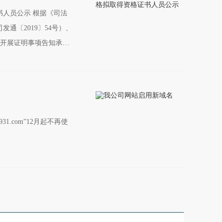
 根据《司法
通〔2019〕54号）、
统开展证明事项告知承诺
《人力资源社会保障部人
知承诺制试点工作实施方案
肃省2019年度一级注册
48人(名单附后)。
0931.com”12月起不再使