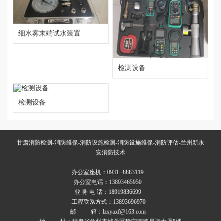
细水雾末端试水装置
检测设备
检测设备
甘肃消防检测-消防维保-消防设施检测-消防设施维保-消防评估-兰州新永
安消防技术
办公室座机：0931--8883119
办公室电话：13893465950
业 务 电 话：18919836699
工程联系方式：13893696970
邮 箱：lzxyaxf@163.com